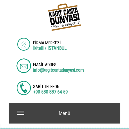
FİRMA MERKEZİ
İkitelli / İSTANBUL
EMAİL ADRESİ
info@kagitcantadunyasi.com
SABİT TELEFON
+90 530 887 64 59
Menü