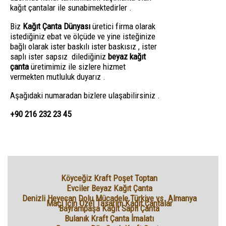
kağıt çantalar ile sunabimektedirler .
Biz
Kağıt Çanta Dünyası
üretici firma olarak
istediğiniz ebat ve ölçüde ve yine isteğinize
bağlı olarak ister baskılı ister baskısız , ister
saplı ister sapsız dilediğiniz
beyaz kağıt
çanta
üretimimiz ile sizlere hizmet
vermekten mutluluk duyarız .
Aşağıdaki numaradan bizlere ulaşabilirsiniz .
+90 216 232 23 45
Köyceğiz Kraft Poşet Toptan
Evciler Beyaz Kağıt Çanta
Denizli Heyecan Dolu Mücadele Türkiye vs. Almanya
Maçı İçin Özel Tasarım Kağıt Çantalar
Bayrampaşa Kağıt Saplı Çanta
Bulanık Kraft Çanta İmalatı