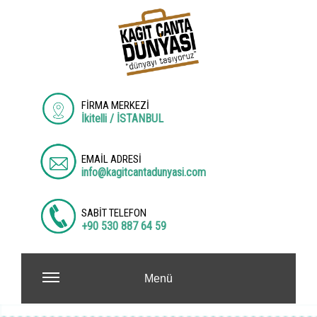
FİRMA MERKEZİ
İkitelli / İSTANBUL
EMAİL ADRESİ
info@kagitcantadunyasi.com
SABİT TELEFON
+90 530 887 64 59
Menü