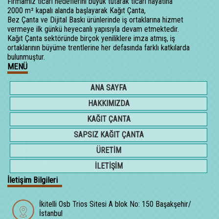
Firmamız ticari hedeflerini büyük tutarak ticari hayatına
2000 m² kapalı alanda başlayarak Kağıt Çanta,
Bez Çanta ve Dijital Baskı ürünlerinde iş ortaklarına hizmet
vermeye ilk günkü heyecanlı yapısıyla devam etmektedir.
Kağıt Çanta sektöründe birçok yeniliklere imza atmış, iş
ortaklarının büyüme trentlerine her defasında farklı katkılarda
bulunmuştur.
MENÜ
ANA SAYFA
HAKKIMIZDA
KAĞIT ÇANTA
SAPSIZ KAĞIT ÇANTA
ÜRETİM
İLETİŞİM
İletişim Bilgileri
İkitelli Osb Trios Sitesi A blok No: 150 Başakşehir/
İstanbul