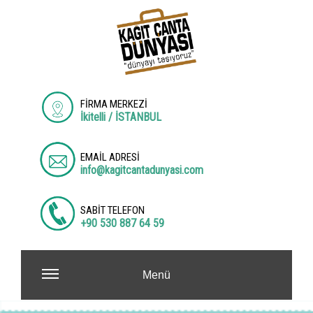
FİRMA MERKEZİ
İkitelli / İSTANBUL
EMAİL ADRESİ
info@kagitcantadunyasi.com
SABİT TELEFON
+90 530 887 64 59
Menü