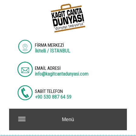
FİRMA MERKEZİ
İkitelli / İSTANBUL
EMAİL ADRESİ
info@kagitcantadunyasi.com
SABİT TELEFON
+90 530 887 64 59
Menü