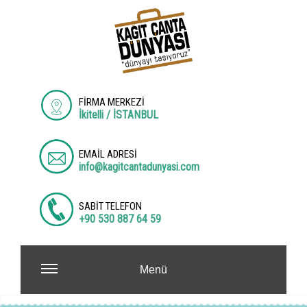
FİRMA MERKEZİ
İkitelli / İSTANBUL
EMAİL ADRESİ
info@kagitcantadunyasi.com
SABİT TELEFON
+90 530 887 64 59
Menü