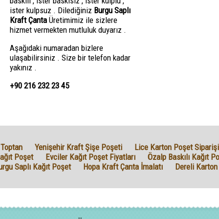
baskılı , ister baskısız , ister kulplu ,
ister kulpsuz . Dilediğiniz
Burgu Saplı
Kraft Çanta
Üretimimiz ile sizlere
hizmet vermekten mutluluk duyarız .
Aşağıdaki numaradan bizlere
ulaşabilirsiniz . Size bir telefon kadar
yakınız .
+90 216 232 23 45
 Toptan
Yenişehir Kraft Şişe Poşeti
Lice Karton Poşet Siparişi
ağıt Poşet
Evciler Kağıt Poşet Fiyatları
Özalp Baskılı Kağıt P
urgu Saplı Kağıt Poşet
Hopa Kraft Çanta İmalatı
Dereli Karton