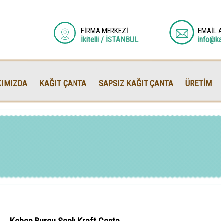
FİRMA MERKEZİ
EMAİL 
İkitelli / İSTANBUL
info@k
IMIZDA
KAĞIT ÇANTA
SAPSIZ KAĞIT ÇANTA
ÜRETİM
Keban Burgu Saplı Kraft Çanta