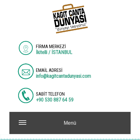
FİRMA MERKEZİ
İkitelli / İSTANBUL
EMAİL ADRESİ
info@kagitcantadunyasi.com
SABİT TELEFON
+90 530 887 64 59
Menü