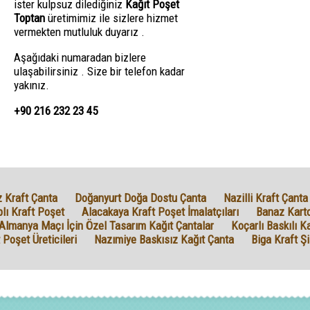
ister kulpsuz dilediğiniz
Kağıt Poşet
Toptan
üretimimiz ile sizlere hizmet
vermekten mutluluk duyarız .
Aşağıdaki numaradan bizlere
ulaşabilirsiniz . Size bir telefon kadar
yakınız.
+90 216 232 23 45
z Kraft Çanta
Doğanyurt Doğa Dostu Çanta
Nazilli Kraft Çanta 
plı Kraft Poşet
Alacakaya Kraft Poşet İmalatçıları
Banaz Karto
Almanya Maçı İçin Özel Tasarım Kağıt Çantalar
Koçarlı Baskılı K
 Poşet Üreticileri
Nazımiye Baskısız Kağıt Çanta
Biga Kraft Ş