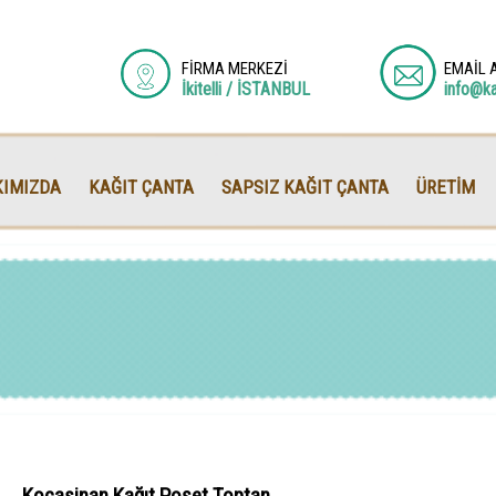
FİRMA MERKEZİ
EMAİL 
İkitelli / İSTANBUL
info@k
IMIZDA
KAĞIT ÇANTA
SAPSIZ KAĞIT ÇANTA
ÜRETİM
Kocasinan Kağıt Poşet Toptan