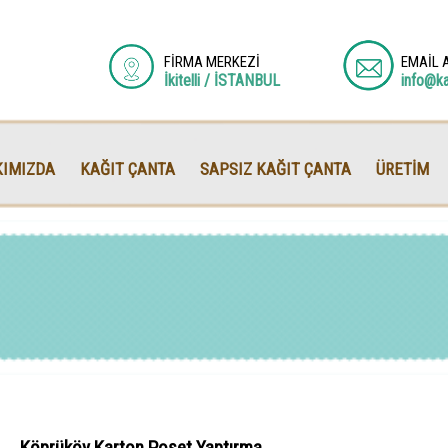
FİRMA MERKEZİ
EMAİL 
İkitelli / İSTANBUL
info@k
IMIZDA
KAĞIT ÇANTA
SAPSIZ KAĞIT ÇANTA
ÜRETİM
Köprüköy Karton Poşet Yaptırma