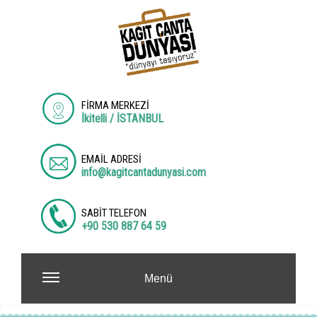
FİRMA MERKEZİ
İkitelli / İSTANBUL
EMAİL ADRESİ
info@kagitcantadunyasi.com
SABİT TELEFON
+90 530 887 64 59
Menü