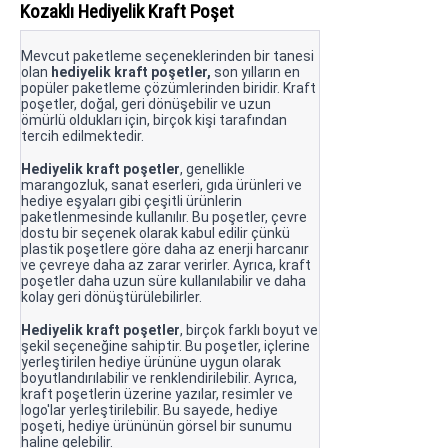
Kozaklı Hediyelik Kraft Poşet
Mevcut paketleme seçeneklerinden bir tanesi
olan
hediyelik kraft poşetler,
son yılların en
popüler paketleme çözümlerinden biridir. Kraft
poşetler, doğal, geri dönüşebilir ve uzun
ömürlü oldukları için, birçok kişi tarafından
tercih edilmektedir.
Hediyelik kraft poşetler
, genellikle
marangozluk, sanat eserleri, gıda ürünleri ve
hediye eşyaları gibi çeşitli ürünlerin
paketlenmesinde kullanılır. Bu poşetler, çevre
dostu bir seçenek olarak kabul edilir çünkü
plastik poşetlere göre daha az enerji harcanır
ve çevreye daha az zarar verirler. Ayrıca, kraft
poşetler daha uzun süre kullanılabilir ve daha
kolay geri dönüştürülebilirler.
Hediyelik kraft poşetler
, birçok farklı boyut ve
şekil seçeneğine sahiptir. Bu poşetler, içlerine
yerleştirilen hediye ürününe uygun olarak
boyutlandırılabilir ve renklendirilebilir. Ayrıca,
kraft poşetlerin üzerine yazılar, resimler ve
logo'lar yerleştirilebilir. Bu sayede, hediye
poşeti, hediye ürününün görsel bir sunumu
haline gelebilir.