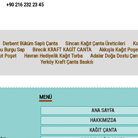
+90 216 232 23 45
Derbent Büküm Saplı Çanta
Sincan Kağıt Çanta Üreticileri
Ko
u Burgu Sap
Birecik KRAFT KAGİT CANTA
Akkışla Kağıt Poşe
ıt Poşet
Havran Hediyelik Kağıt Torba
Adalar Doğa Dostu Çan
Yerköy Kraft Çanta Baskılı
MENÜ
ANA SAYFA
HAKKIMIZDA
KAĞIT ÇANTA