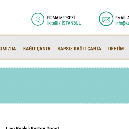
FİRMA MERKEZİ
EMAİL 
İkitelli / İSTANBUL
info@k
IMIZDA
KAĞIT ÇANTA
SAPSIZ KAĞIT ÇANTA
ÜRETİM
Lice Baskılı Karton Poşet