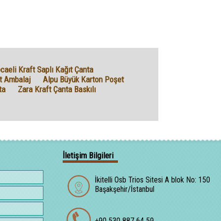
caeli Kraft Saplı Kağıt Çanta
t Ambalaj
Alpu Büyük Karton Poşet
ta
Zara Kraft Çanta Baskılı
İletişim Bilgileri
İkitelli Osb Trios Sitesi A blok No: 150
Başakşehir/İstanbul
+90 530 887 64 59