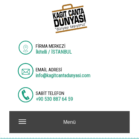
FİRMA MERKEZİ
İkitelli / İSTANBUL
EMAİL ADRESİ
info@kagitcantadunyasi.com
SABİT TELEFON
+90 530 887 64 59
Menü