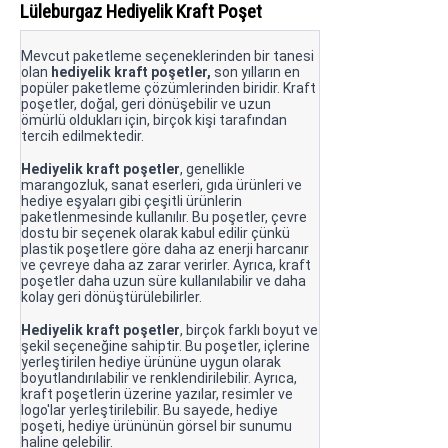
Lüleburgaz Hediyelik Kraft Poşet
Mevcut paketleme seçeneklerinden bir tanesi
olan
hediyelik kraft poşetler,
son yılların en
popüler paketleme çözümlerinden biridir. Kraft
poşetler, doğal, geri dönüşebilir ve uzun
ömürlü oldukları için, birçok kişi tarafından
tercih edilmektedir.
Hediyelik kraft poşetler
, genellikle
marangozluk, sanat eserleri, gıda ürünleri ve
hediye eşyaları gibi çeşitli ürünlerin
paketlenmesinde kullanılır. Bu poşetler, çevre
dostu bir seçenek olarak kabul edilir çünkü
plastik poşetlere göre daha az enerji harcanır
ve çevreye daha az zarar verirler. Ayrıca, kraft
poşetler daha uzun süre kullanılabilir ve daha
kolay geri dönüştürülebilirler.
Hediyelik kraft poşetler
, birçok farklı boyut ve
şekil seçeneğine sahiptir. Bu poşetler, içlerine
yerleştirilen hediye ürününe uygun olarak
boyutlandırılabilir ve renklendirilebilir. Ayrıca,
kraft poşetlerin üzerine yazılar, resimler ve
logo'lar yerleştirilebilir. Bu sayede, hediye
poşeti, hediye ürününün görsel bir sunumu
haline gelebilir.