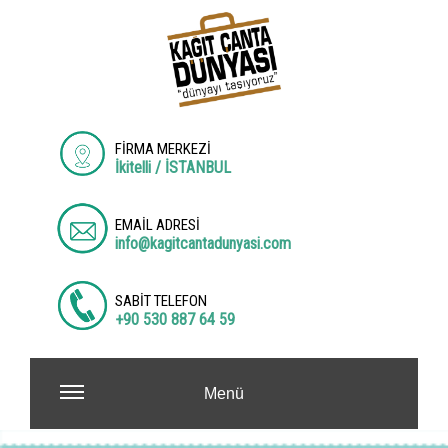
FİRMA MERKEZİ
İkitelli / İSTANBUL
EMAİL ADRESİ
info@kagitcantadunyasi.com
SABİT TELEFON
+90 530 887 64 59
Menü