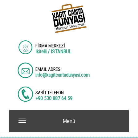
FİRMA MERKEZİ
İkitelli / İSTANBUL
EMAİL ADRESİ
info@kagitcantadunyasi.com
SABİT TELEFON
+90 530 887 64 59
Menü