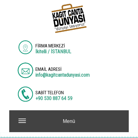
FİRMA MERKEZİ
İkitelli / İSTANBUL
EMAİL ADRESİ
info@kagitcantadunyasi.com
SABİT TELEFON
+90 530 887 64 59
Menü