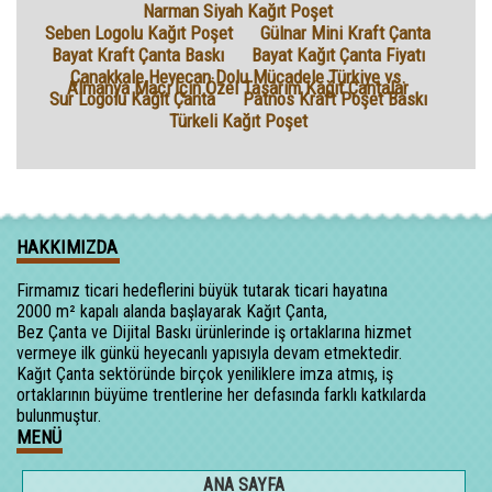
Narman Siyah Kağıt Poşet
Seben Logolu Kağıt Poşet
Gülnar Mini Kraft Çanta
Bayat Kraft Çanta Baskı
Bayat Kağıt Çanta Fiyatı
Çanakkale Heyecan Dolu Mücadele Türkiye vs.
Almanya Maçı İçin Özel Tasarım Kağıt Çantalar
Sur Logolu Kağıt Çanta
Patnos Kraft Poşet Baskı
Türkeli Kağıt Poşet
HAKKIMIZDA
Firmamız ticari hedeflerini büyük tutarak ticari hayatına
2000 m² kapalı alanda başlayarak Kağıt Çanta,
Bez Çanta ve Dijital Baskı ürünlerinde iş ortaklarına hizmet
vermeye ilk günkü heyecanlı yapısıyla devam etmektedir.
Kağıt Çanta sektöründe birçok yeniliklere imza atmış, iş
ortaklarının büyüme trentlerine her defasında farklı katkılarda
bulunmuştur.
MENÜ
ANA SAYFA