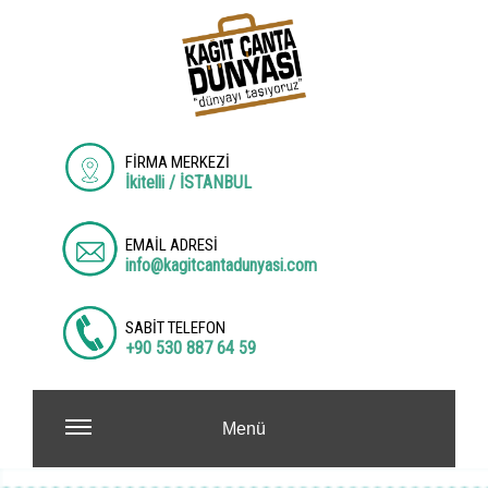
FİRMA MERKEZİ
İkitelli / İSTANBUL
EMAİL ADRESİ
info@kagitcantadunyasi.com
SABİT TELEFON
+90 530 887 64 59
Menü