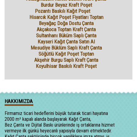
Burdur Beyaz Kraft Poşet
Pozantı Baskılı Kağıt Poşet
Hisarcık Kağıt Poşet Fiyatları Toptan
Beyağaç Doğa Dostu Çanta
Akçakoca Toptan Kraft Çanta
Sultanhanı Büküm Saplı Çanta
Kayseri Kağıt Çanta Satın Al
Mesudiye Büklüm Saplı Kraft Çanta
Söğütlü Kağıt Poşet Toptan
Akşehir Burgu Saplı Kraft Çanta
Koyulhisar Baskılı Kraft Poşet
HAKKIMIZDA
Firmamız ticari hedeflerini büyük tutarak ticari hayatına
2000 m² kapalı alanda başlayarak Kağıt Çanta,
Bez Çanta ve Dijital Baskı ürünlerinde iş ortaklarına hizmet
vermeye ilk günkü heyecanlı yapısıyla devam etmektedir.
Kağıt Çanta sektöründe birçok yeniliklere imza atmış, iş