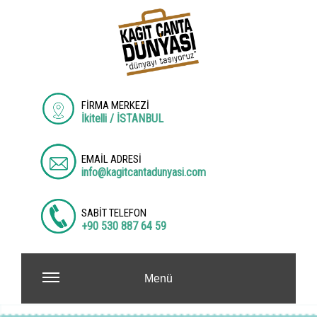
FİRMA MERKEZİ
İkitelli / İSTANBUL
EMAİL ADRESİ
info@kagitcantadunyasi.com
SABİT TELEFON
+90 530 887 64 59
Menü