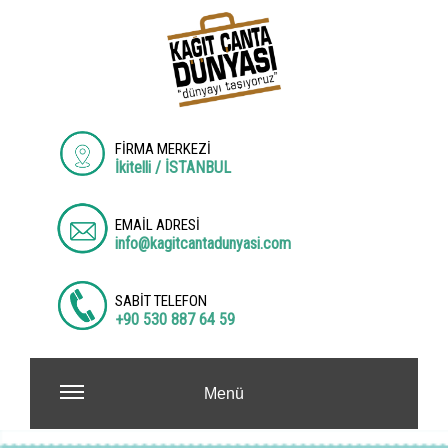
FİRMA MERKEZİ
İkitelli / İSTANBUL
EMAİL ADRESİ
info@kagitcantadunyasi.com
SABİT TELEFON
+90 530 887 64 59
Menü