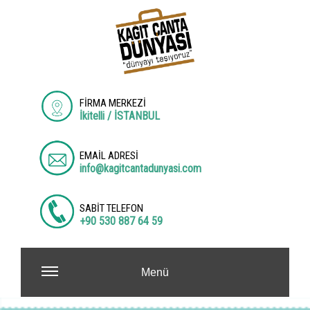
FİRMA MERKEZİ
İkitelli / İSTANBUL
EMAİL ADRESİ
info@kagitcantadunyasi.com
SABİT TELEFON
+90 530 887 64 59
Menü