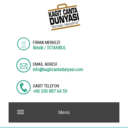
FİRMA MERKEZİ
İkitelli / İSTANBUL
EMAİL ADRESİ
info@kagitcantadunyasi.com
SABİT TELEFON
+90 530 887 64 59
Menü