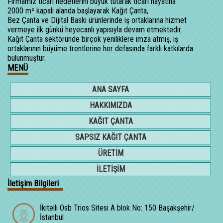
Firmamız ticari hedeflerini büyük tutarak ticari hayatına
2000 m² kapalı alanda başlayarak Kağıt Çanta,
Bez Çanta ve Dijital Baskı ürünlerinde iş ortaklarına hizmet
vermeye ilk günkü heyecanlı yapısıyla devam etmektedir.
Kağıt Çanta sektöründe birçok yeniliklere imza atmış, iş
ortaklarının büyüme trentlerine her defasında farklı katkılarda
bulunmuştur.
MENÜ
ANA SAYFA
HAKKIMIZDA
KAĞIT ÇANTA
SAPSIZ KAĞIT ÇANTA
ÜRETİM
İLETİŞİM
İletişim Bilgileri
İkitelli Osb Trios Sitesi A blok No: 150 Başakşehir/
İstanbul