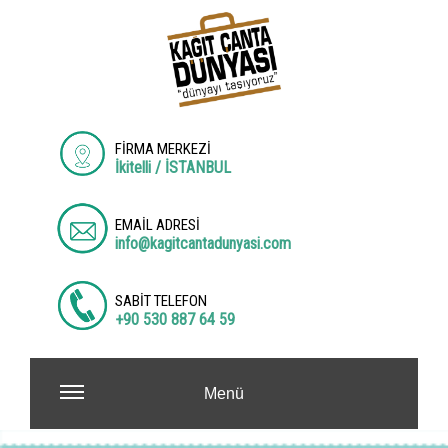
FİRMA MERKEZİ
İkitelli / İSTANBUL
EMAİL ADRESİ
info@kagitcantadunyasi.com
SABİT TELEFON
+90 530 887 64 59
Menü