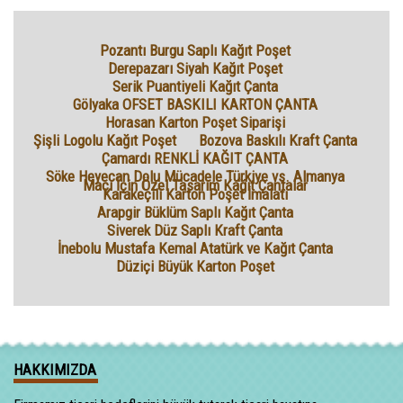
Pozantı Burgu Saplı Kağıt Poşet
Derepazarı Siyah Kağıt Poşet
Serik Puantiyeli Kağıt Çanta
Gölyaka OFSET BASKILI KARTON ÇANTA
Horasan Karton Poşet Siparişi
Şişli Logolu Kağıt Poşet
Bozova Baskılı Kraft Çanta
Çamardı RENKLİ KAĞIT ÇANTA
Söke Heyecan Dolu Mücadele Türkiye vs. Almanya
Maçı İçin Özel Tasarım Kağıt Çantalar
Karakeçili Karton Poşet İmalatı
Arapgir Büklüm Saplı Kağıt Çanta
Siverek Düz Saplı Kraft Çanta
İnebolu Mustafa Kemal Atatürk ve Kağıt Çanta
Düziçi Büyük Karton Poşet
HAKKIMIZDA