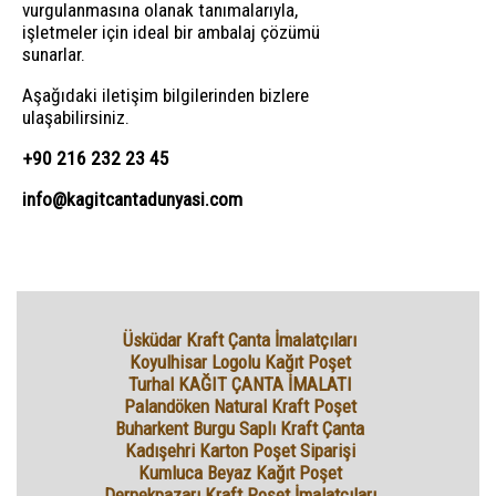
vurgulanmasına olanak tanımalarıyla,
işletmeler için ideal bir ambalaj çözümü
sunarlar.
Aşağıdaki iletişim bilgilerinden bizlere
ulaşabilirsiniz.
+90 216 232 23 45
info@kagitcantadunyasi.com
Üsküdar Kraft Çanta İmalatçıları
Koyulhisar Logolu Kağıt Poşet
Turhal KAĞIT ÇANTA İMALATI
Palandöken Natural Kraft Poşet
Buharkent Burgu Saplı Kraft Çanta
Kadışehri Karton Poşet Siparişi
Kumluca Beyaz Kağıt Poşet
Dernekpazarı Kraft Poşet İmalatçıları