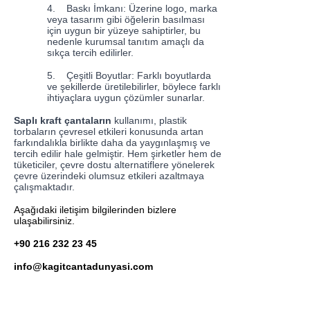
4.
Baskı İmkanı: Üzerine logo, marka
veya tasarım gibi öğelerin basılması
için uygun bir yüzeye sahiptirler, bu
nedenle kurumsal tanıtım amaçlı da
sıkça tercih edilirler.
5.
Çeşitli Boyutlar: Farklı boyutlarda
ve şekillerde üretilebilirler, böylece farklı
ihtiyaçlara uygun çözümler sunarlar.
Saplı kraft çantaların
kullanımı, plastik
torbaların çevresel etkileri konusunda artan
farkındalıkla birlikte daha da yaygınlaşmış ve
tercih edilir hale gelmiştir. Hem şirketler hem de
tüketiciler, çevre dostu alternatiflere yönelerek
çevre üzerindeki olumsuz etkileri azaltmaya
çalışmaktadır.
Aşağıdaki iletişim bilgilerinden bizlere
ulaşabilirsiniz.
+90 216 232 23 45
info@kagitcantadunyasi.com