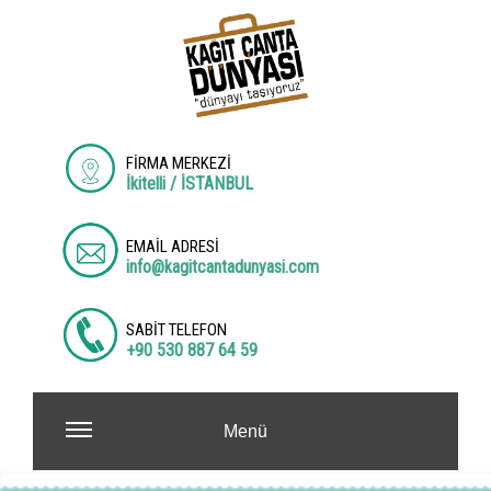
FİRMA MERKEZİ
İkitelli / İSTANBUL
EMAİL ADRESİ
info@kagitcantadunyasi.com
SABİT TELEFON
+90 530 887 64 59
Menü