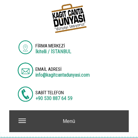
FİRMA MERKEZİ
İkitelli / İSTANBUL
EMAİL ADRESİ
info@kagitcantadunyasi.com
SABİT TELEFON
+90 530 887 64 59
Menü