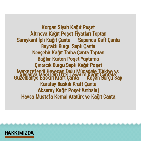
Korgan Siyah Kağıt Poşet
Altınova Kağıt Poşet Fiyatları Toptan
Saraykent İpli Kağıt Çanta
Sapanca Kaft Çanta
Bayraklı Burgu Saplı Çanta
Nevşehir Kağıt Torba Çanta Toptan
Bağlar Karton Poşet Yaptırma
Çınarcık Burgu Saplı Kağıt Poşet
Merkezefendi Heyecan Dolu Mücadele Türkiye vs.
Almanya Maçı İçin Özel Tasarım Kağıt Çantalar
Güzelbahçe Baskılı Kraft Çanta
Keşan Burgu Sap
Karatay Baskılı Kraft Çanta
Aksaray Kağıt Poşet Ambalaj
Havsa Mustafa Kemal Atatürk ve Kağıt Çanta
HAKKIMIZDA