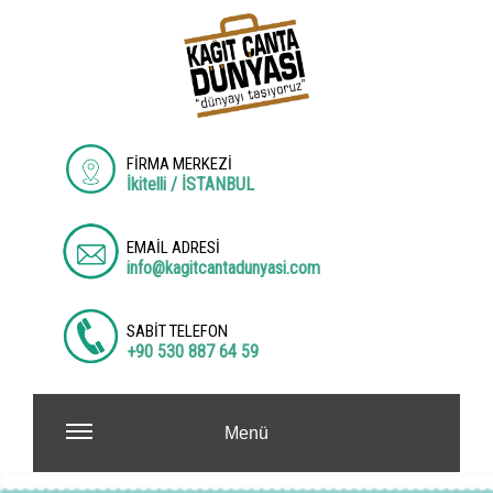
FİRMA MERKEZİ
İkitelli / İSTANBUL
EMAİL ADRESİ
info@kagitcantadunyasi.com
SABİT TELEFON
+90 530 887 64 59
Menü