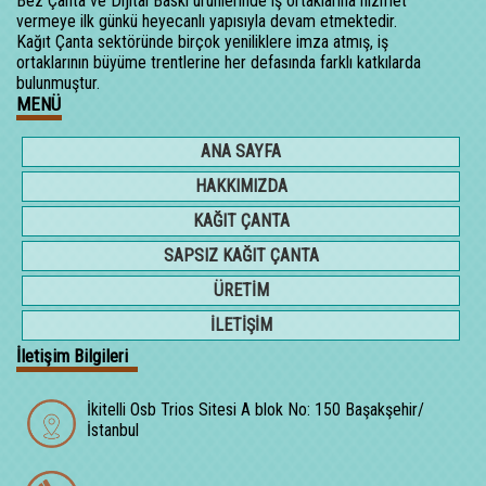
Bez Çanta ve Dijital Baskı ürünlerinde iş ortaklarına hizmet
vermeye ilk günkü heyecanlı yapısıyla devam etmektedir.
Kağıt Çanta sektöründe birçok yeniliklere imza atmış, iş
ortaklarının büyüme trentlerine her defasında farklı katkılarda
bulunmuştur.
MENÜ
ANA SAYFA
HAKKIMIZDA
KAĞIT ÇANTA
SAPSIZ KAĞIT ÇANTA
ÜRETİM
İLETİŞİM
İletişim Bilgileri
İkitelli Osb Trios Sitesi A blok No: 150 Başakşehir/
İstanbul