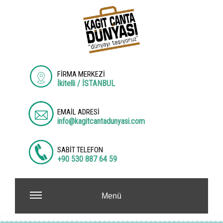
FİRMA MERKEZİ
İkitelli / İSTANBUL
EMAİL ADRESİ
info@kagitcantadunyasi.com
SABİT TELEFON
+90 530 887 64 59
Menü