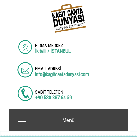
FİRMA MERKEZİ
İkitelli / İSTANBUL
EMAİL ADRESİ
info@kagitcantadunyasi.com
SABİT TELEFON
+90 530 887 64 59
Menü