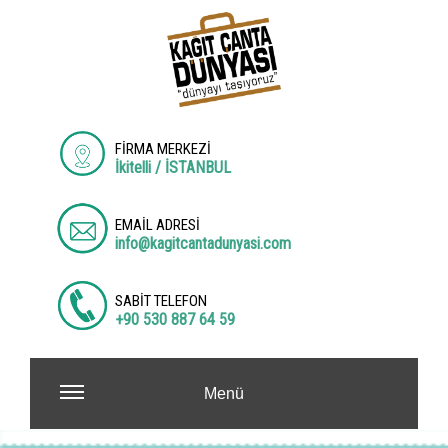
FİRMA MERKEZİ
İkitelli / İSTANBUL
EMAİL ADRESİ
info@kagitcantadunyasi.com
SABİT TELEFON
+90 530 887 64 59
Menü