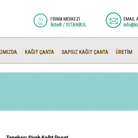
FİRMA MERKEZİ
EMAİL 
İkitelli / İSTANBUL
info@k
IMIZDA
KAĞIT ÇANTA
SAPSIZ KAĞIT ÇANTA
ÜRETİM
Tepebaşı Siyah Kağıt Poşet