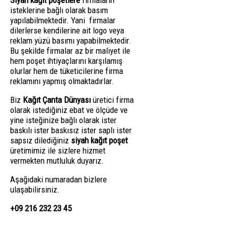
Siyah kağıt poşetlere
firmaların
isteklerine bağlı olarak basım
yapılabilmektedir. Yani firmalar
dilerlerse kendilerine ait logo veya
reklam yüzü basımı yapabilmektedir.
Bu şekilde firmalar az bir maliyet ile
hem poşet ihtiyaçlarını karşılamış
olurlar hem de tüketicilerine firma
reklamını yapmış olmaktadırlar.
Biz
Kağıt Çanta Dünyası
üretici firma
olarak istediğiniz ebat ve ölçüde ve
yine isteğinize bağlı olarak ister
baskılı ister baskısız ister saplı ister
sapsız dilediğiniz
siyah kağıt poşet
üretimimiz ile sizlere hizmet
vermekten mutluluk duyarız.
Aşağıdaki numaradan bizlere
ulaşabilirsiniz.
+09 216 232 23 45