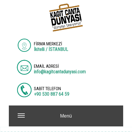
FİRMA MERKEZİ
İkitelli / İSTANBUL
EMAİL ADRESİ
info@kagitcantadunyasi.com
SABİT TELEFON
+90 530 887 64 59
Menü