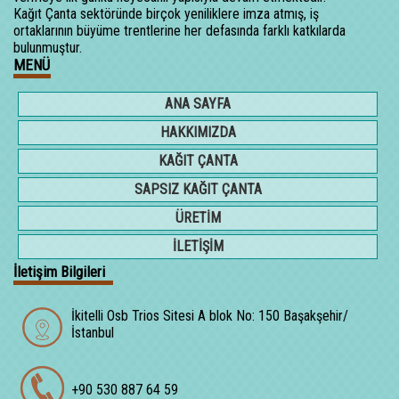
Kağıt Çanta sektöründe birçok yeniliklere imza atmış, iş
ortaklarının büyüme trentlerine her defasında farklı katkılarda
bulunmuştur.
MENÜ
ANA SAYFA
HAKKIMIZDA
KAĞIT ÇANTA
SAPSIZ KAĞIT ÇANTA
ÜRETİM
İLETİŞİM
İletişim Bilgileri
İkitelli Osb Trios Sitesi A blok No: 150 Başakşehir/
İstanbul
+90 530 887 64 59