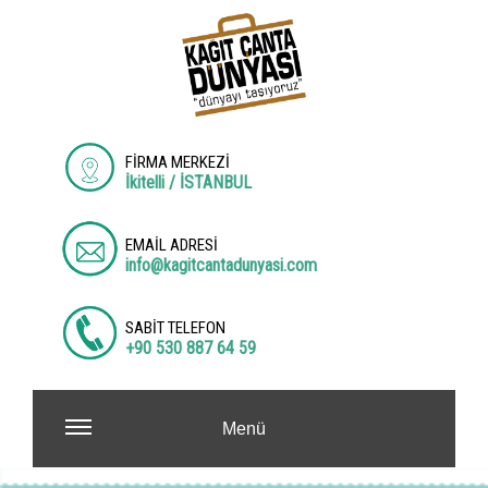
FİRMA MERKEZİ
İkitelli / İSTANBUL
EMAİL ADRESİ
info@kagitcantadunyasi.com
SABİT TELEFON
+90 530 887 64 59
Menü