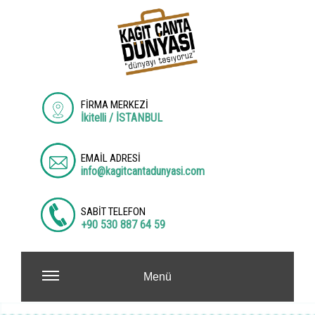
FİRMA MERKEZİ
İkitelli / İSTANBUL
EMAİL ADRESİ
info@kagitcantadunyasi.com
SABİT TELEFON
+90 530 887 64 59
Menü