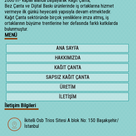
2000 m² kapalı alanda başlayarak Kağıt Çanta,
Bez Çanta ve Dijital Baskı ürünlerinde iş ortaklarına hizmet
vermeye ilk günkü heyecanlı yapısıyla devam etmektedir.
Kağıt Çanta sektöründe birçok yeniliklere imza atmış, iş
ortaklarının büyüme trentlerine her defasında farklı katkılarda
bulunmuştur.
MENÜ
ANA SAYFA
HAKKIMIZDA
KAĞIT ÇANTA
SAPSIZ KAĞIT ÇANTA
ÜRETİM
İLETİŞİM
İletişim Bilgileri
İkitelli Osb Trios Sitesi A blok No: 150 Başakşehir/
İstanbul