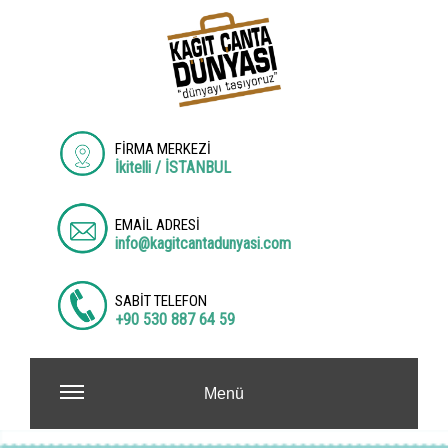
FİRMA MERKEZİ
İkitelli / İSTANBUL
EMAİL ADRESİ
info@kagitcantadunyasi.com
SABİT TELEFON
+90 530 887 64 59
Menü