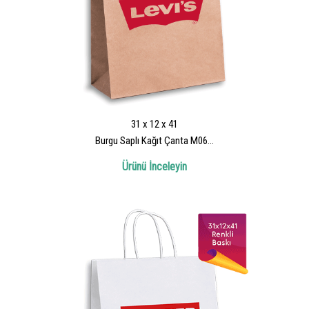
31 x 12 x 41
Burgu Saplı Kağıt Çanta M06...
Ürünü İnceleyin