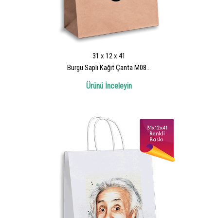
31 x 12 x 41
Burgu Saplı Kağıt Çanta M08...
Ürünü İnceleyin