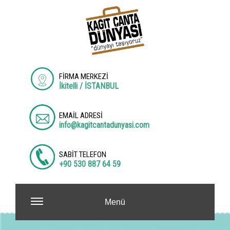
FİRMA MERKEZİ
İkitelli / İSTANBUL
EMAİL ADRESİ
info@kagitcantadunyasi.com
SABİT TELEFON
+90 530 887 64 59
Menü