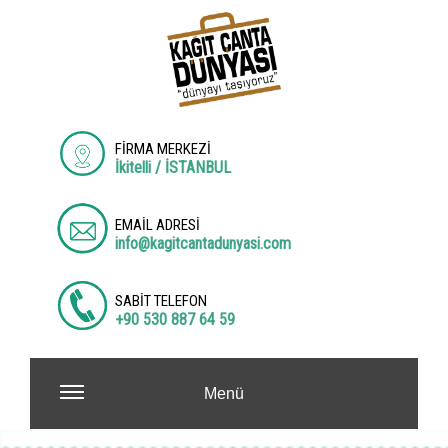
FİRMA MERKEZİ
İkitelli / İSTANBUL
EMAİL ADRESİ
info@kagitcantadunyasi.com
SABİT TELEFON
+90 530 887 64 59
Menü