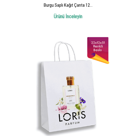
Burgu Saplı Kağıt Çanta 12...
Ürünü İnceleyin