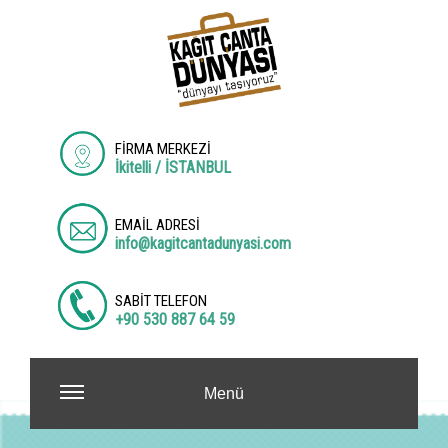
FİRMA MERKEZİ
İkitelli / İSTANBUL
EMAİL ADRESİ
info@kagitcantadunyasi.com
SABİT TELEFON
+90 530 887 64 59
Menü