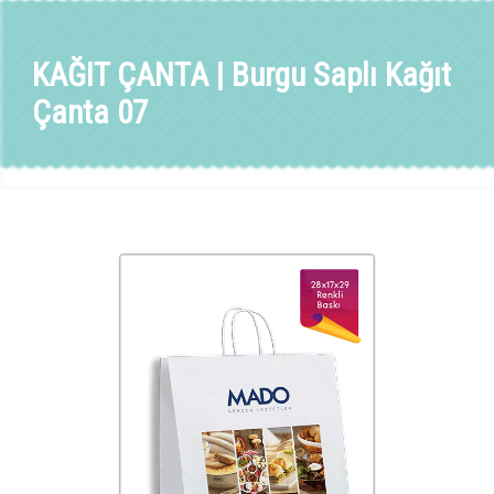
KAĞIT ÇANTA | Burgu Saplı Kağıt
Çanta 07