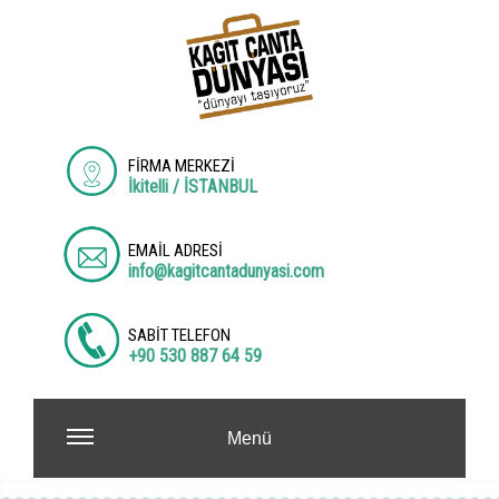
FİRMA MERKEZİ
İkitelli / İSTANBUL
EMAİL ADRESİ
info@kagitcantadunyasi.com
SABİT TELEFON
+90 530 887 64 59
Menü