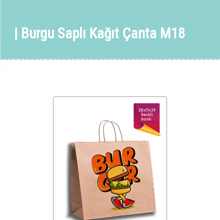
| Burgu Saplı Kağıt Çanta M18