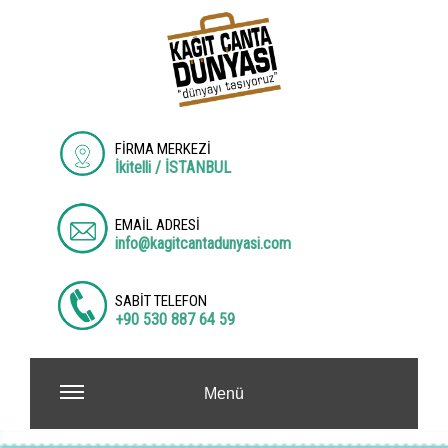
FİRMA MERKEZİ
İkitelli / İSTANBUL
EMAİL ADRESİ
info@kagitcantadunyasi.com
SABİT TELEFON
+90 530 887 64 59
Menü