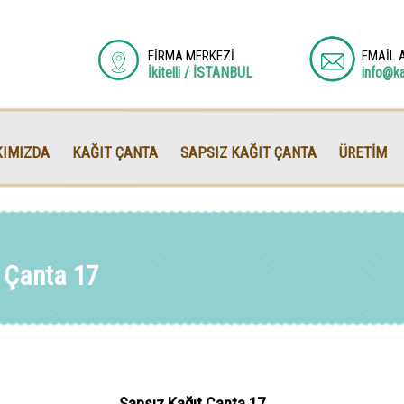
FİRMA MERKEZİ
EMAİL 
İkitelli / İSTANBUL
info@k
IMIZDA
KAĞIT ÇANTA
SAPSIZ KAĞIT ÇANTA
ÜRETİM
 Çanta 17
Sapsız Kağıt Çanta 17