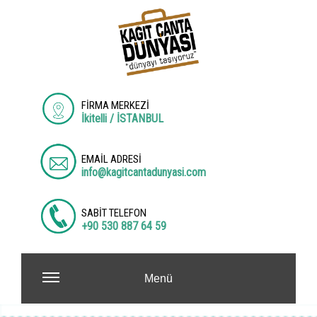
FİRMA MERKEZİ
İkitelli / İSTANBUL
EMAİL ADRESİ
info@kagitcantadunyasi.com
SABİT TELEFON
+90 530 887 64 59
Menü