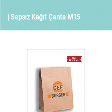
| Sapsız Kağıt Çanta M15