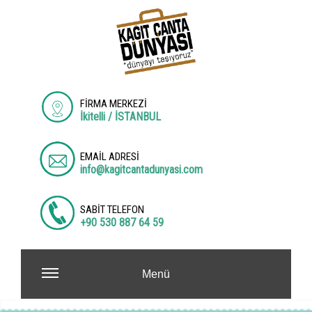
FİRMA MERKEZİ
İkitelli / İSTANBUL
EMAİL ADRESİ
info@kagitcantadunyasi.com
SABİT TELEFON
+90 530 887 64 59
Menü